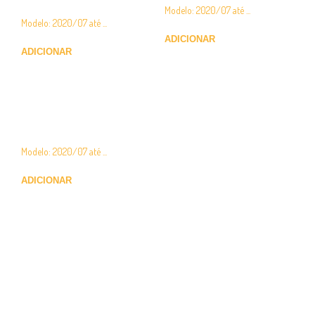
4
Modelo: 2020/07 até ...
€
59.00
Modelo: 2020/07 até ...
€
342.00
ADICIONAR
ADICIONAR
Tampa para-choques BMW
Série 4
Modelo: 2020/07 até ...
€
22.00
ADICIONAR