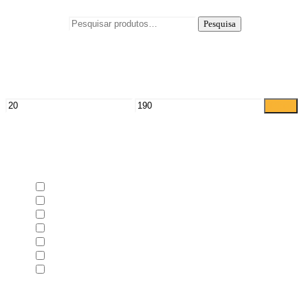
Pesquisar por:
Pesquisa
Filtrar por preço
Filtrar
Seleccionar Categorias
Faróis
(2)
Capot
(1)
Espelhos retrovisores
(2)
Frentes - Traseiras
(1)
Guarda-lamas
(1)
Para-choques
(2)
Elevadores de vidro
(1)