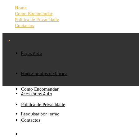
Home
Como Encomendar
Politica de Privacidade
Contactos
Peças Auto
Equipamentos de Oficina
Home
Como Encomendar
Acessórios Auto
Politica de Privacidade
Pesquisar por Termo
Contactos