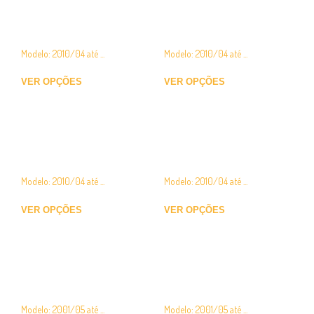
Aba guarda-lamas Nissan
Canto de para-choques
– Opel – Renault
Nissan – Opel – Renault
Modelo: 2010/04 até ...
Modelo: 2010/04 até ...
€
33.00
€
40.00
VER OPÇÕES
VER OPÇÕES
Centro de para-choques
Elevador de vidro Nissan –
Nissan – Opel – Renault
Opel – Renault
Modelo: 2010/04 até ...
Modelo: 2010/04 até ...
€
72.00
–
€
118.00
€
50.00
–
€
75.00
VER OPÇÕES
VER OPÇÕES
Farol de Nevoeiro Nissan –
Farol de Nevoeiro Nissan –
Opel – Renault – Depo
Opel – Renault – TYC
Modelo: 2001/05 até ...
Modelo: 2001/05 até ...