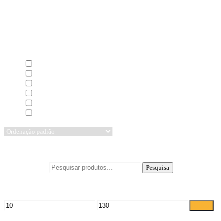
Filtrar
Início
/
Peças Auto
/
Mitsubishi
/
Lancer
/
2004/01 - 2008/01
Seleccionar Categorias Mobile
Capot
(1)
Faróis de nevoeiro
(1)
Farolins
(2)
Grelhas
(1)
Guarda-lamas
(1)
Para-choques
(1)
A mostrar todos os 11 resultados
Pesquisar por:
Pesquisa
Filtrar por preço
Filtrar