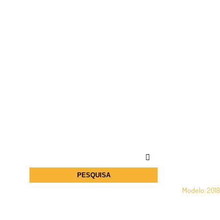
INÍCIO
/
PEÇAS AUTO
/
TOYOTA
/
PROACE CITY
Canto de par
PESQUISA
– Fiat – Opel
Modelo: 2018/
€
26.00
–
€
52
VER OPÇÕ