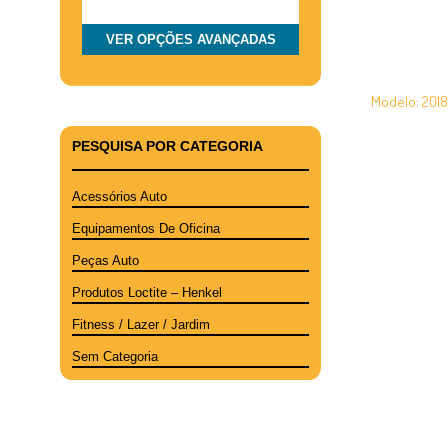
VER OPÇÕ
Diferenciais
VER OPÇÕES AVANÇADAS
Reforço para-
Prensas / Prensas
Rampas
Serrotes de Fita
Sup
Fiat – Opel –
De Chapeiro
Gru
Modelo: 2018/
Pre
€
82.00
Cav
PESQUISA POR CATEGORIA
ADICIONAR
Acessórios Auto
Equipamentos De Oficina
Peças Auto
Produtos Loctite – Henkel
Fitness / Lazer / Jardim
Sem Categoria