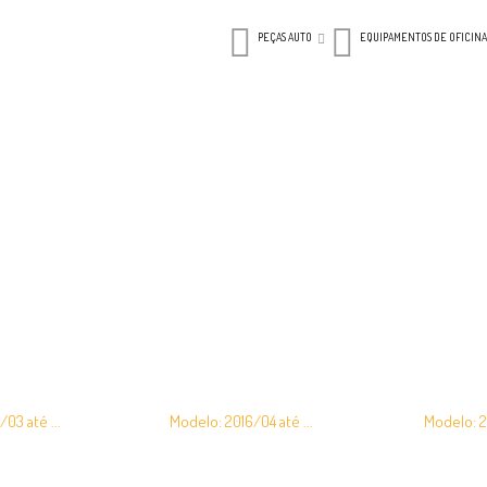
PEÇAS AUTO
EQUIPAMENTOS DE OFICINA
Proace City
a-choques Citroen
Capa de Retrovisor Citroen –
Capot Citr
 – Peugeot – Toyota
Fiat – Opel – Peugeot – Toyota
Peugeot –
03 até ...
Modelo: 2016/04 até ...
Modelo: 20
.00
€
24.00
–
€
26.00
€
249.00
ES
VER OPÇÕES
VER OP